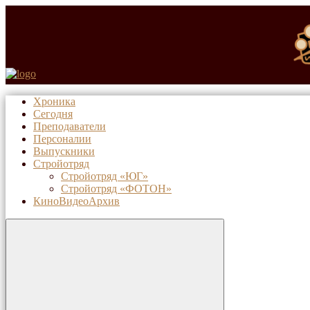
Хроника
Сегодня
Преподаватели
Персоналии
Выпускники
Стройотряд
Стройотряд «ЮГ»
Стройотряд «ФОТОН»
КиноВидеоАрхив