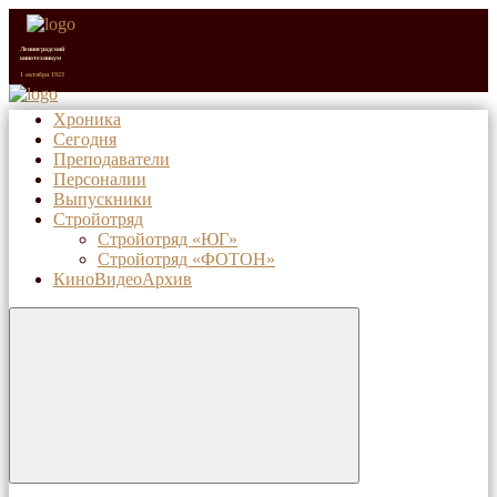
Ленинградский
кинотехникум
1 октября 1923
Хроника
Сегодня
Санкт-Петербургский
киновидеотехнический
Преподаватели
колледж (с 1992 г.)
1 октября 2023
Персоналии
Выпускники
Стройотряд
Стройотряд «ЮГ»
Стройотряд «ФОТОН»
КиноВидеоАрхив