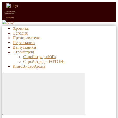
Ленинградский
кинотехникум
1 октября 1923
Хроника
Сегодня
Санкт-Петербургский
киновидеотехнический
Преподаватели
колледж (с 1992 г.)
1 октября 2023
Персоналии
Выпускники
Стройотряд
Стройотряд «ЮГ»
Стройотряд «ФОТОН»
КиноВидеоАрхив