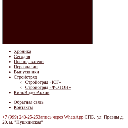
Хроника
Сегодня
Преподаватели
Персоналии
Выпускники
Стройотряд
Стройотряд «ЮГ»
Стройотряд «ФОТОН»
КиноВидеоАрхив
Обратная связь
Контакты
+7 (999) 243-25-25
Запись через WhatsApp
СПБ, ул. Правды д.
20, м. "Пушкинская"