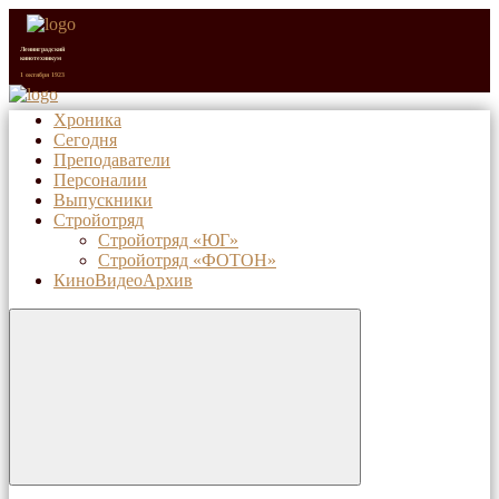
Ленинградский
кинотехникум
1 октября 1923
Хроника
Сегодня
Санкт-Петербургский
киновидеотехнический
Преподаватели
колледж (с 1992 г.)
1 октября 2023
Персоналии
Выпускники
Стройотряд
Стройотряд «ЮГ»
Стройотряд «ФОТОН»
КиноВидеоАрхив