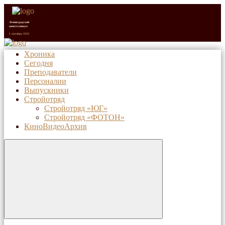
Ленинградский
кинотехникум
1 октября 1923
Хроника
Сегодня
Санкт-Петербургский
киновидеотехнический
Преподаватели
колледж (с 1992 г.)
1 октября 2023
Персоналии
Выпускники
Стройотряд
Стройотряд «ЮГ»
Стройотряд «ФОТОН»
КиноВидеоАрхив