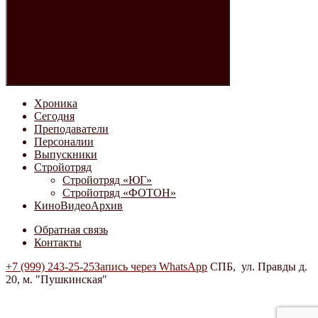
Хроника
Сегодня
Преподаватели
Персоналии
Выпускники
Стройотряд
Стройотряд «ЮГ»
Стройотряд «ФОТОН»
КиноВидеоАрхив
Обратная связь
Контакты
+7 (999) 243-25-25
Запись через WhatsApp
СПБ, ул. Правды д.
20, м. "Пушкинская"