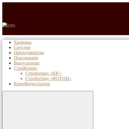
Хроника
Сегодня
Преподаватели
Персоналии
Выпускники
Стройотряд
Стройотряд «ЮГ»
Стройотряд «ФОТОН»
КиноВидеоАрхив