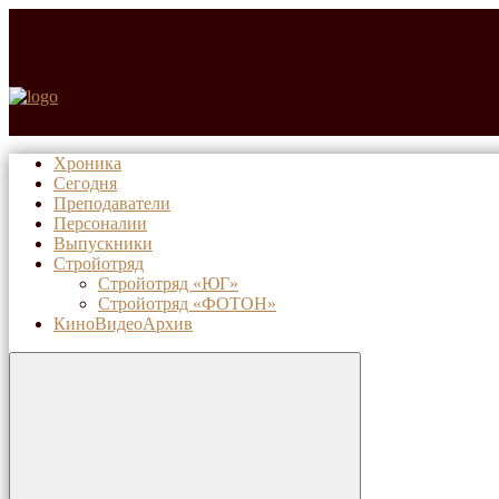
Хроника
Сегодня
Преподаватели
Персоналии
Выпускники
Стройотряд
Стройотряд «ЮГ»
Стройотряд «ФОТОН»
КиноВидеоАрхив