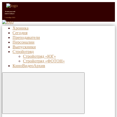
Ленинградский
кинотехникум
1 октября 1923
Хроника
Сегодня
Санкт-Петербургский
киновидеотехнический
Преподаватели
колледж (с 1992 г.)
1 октября 2023
Персоналии
Выпускники
Стройотряд
Стройотряд «ЮГ»
Стройотряд «ФОТОН»
КиноВидеоАрхив