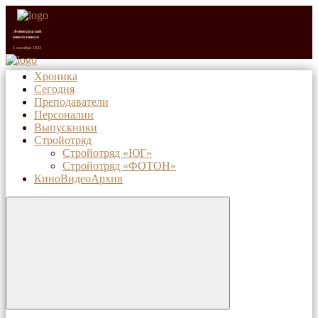
Ленинградский
кинотехникум
1 октября 1923
Хроника
Сегодня
Санкт-Петербургский
киновидеотехнический
Преподаватели
колледж (с 1992 г.)
1 октября 2023
Персоналии
Выпускники
Стройотряд
Стройотряд «ЮГ»
Стройотряд «ФОТОН»
КиноВидеоАрхив