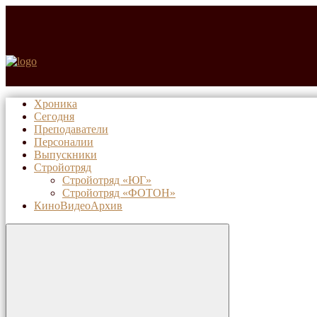
Хроника
Сегодня
Преподаватели
Персоналии
Выпускники
Стройотряд
Стройотряд «ЮГ»
Стройотряд «ФОТОН»
КиноВидеоАрхив