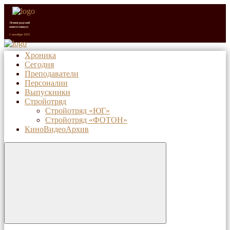
Ленинградский
кинотехникум
1 октября 1923
Хроника
Сегодня
Санкт-Петербургский
киновидеотехнический
Преподаватели
колледж (с 1992 г.)
1 октября 2023
Персоналии
Выпускники
Стройотряд
Стройотряд «ЮГ»
Стройотряд «ФОТОН»
КиноВидеоАрхив