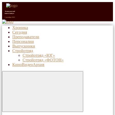
Ленинградский
кинотехникум
1 октября 1923
Хроника
Сегодня
Санкт-Петербургский
киновидеотехнический
Преподаватели
колледж (с 1992 г.)
1 октября 2023
Персоналии
Выпускники
Стройотряд
Стройотряд «ЮГ»
Стройотряд «ФОТОН»
КиноВидеоАрхив