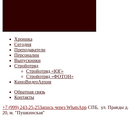
Хроника
Сегодня
Преподаватели
Персоналии
Выпускники
Стройотряд
Стройотряд «ЮГ»
Стройотряд «ФОТОН»
КиноВидеоАрхив
Обратная связь
Контакты
+7 (999) 243-25-25
Запись через WhatsApp
СПБ, ул. Правды д.
20, м. "Пушкинская"