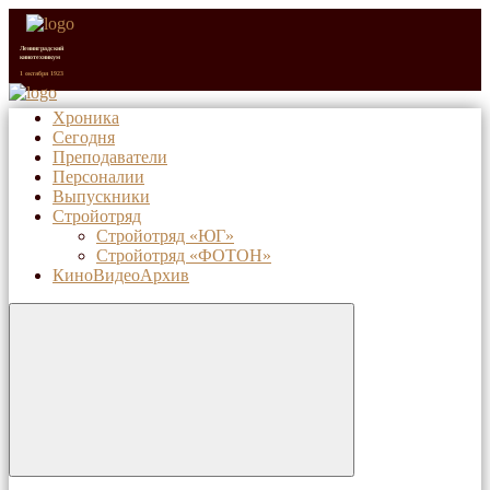
Ленинградский
кинотехникум
1 октября 1923
Хроника
Сегодня
Санкт-Петербургский
киновидеотехнический
Преподаватели
колледж (с 1992 г.)
1 октября 2023
Персоналии
Выпускники
Стройотряд
Стройотряд «ЮГ»
Стройотряд «ФОТОН»
КиноВидеоАрхив